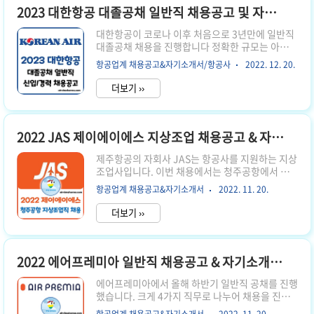
되기 전까지 서류 접수를 진행하며, 막바지 시간에
2023 대한항공 대졸공채 일반직 채용공고 및 자기소개서 항목
는 지원자가 몰려 서버 오류가 날 수 있으니 여유있
대한항공이 코로나 이후 처음으로 3년만에 일반직
게 제출하시기 바랍니다. 2. 지원 방법 제주항공 공
대졸공채 채용을 진행합니다 정확한 규모는 아니지
식 채용 홈페이지 지원 제주항공 객실승무원 지원
만 보통 200명 내외로 채용했던 것으로 알려지는
하기 👆 3. 모집 부문 정규직 전환형 인턴 객실승무
항공업계 채용공고&자기소개서/항공사
2022. 12. 20.
데, 이번에는 약 100명 정도 채용하는 것으로 알려
원 (신입) 서울/부산 근무 지원 2자리수 채용 (00
지며 코로나 이전 대비 채용 인원은 많이 줄었습니
명) ..
더보기 ››
다 이번에는 신입, 경력직을 다양하게 채용하니 참
고하시기 바랍니다 1. 서류 접수 기간 2022년 12
월 15~30일 오후 6시까지 이번 대한항공 대졸공채
채용은 약 2주간 12월 연말까지 서류 접수를 진행
2022 JAS 제이에이에스 지상조업 채용공고 & 자기소개서 항목 (청주공항)
합니다 30일 금요일 오후 6시까지이지만, 마지막
제주항공의 자회사 JAS는 항공사를 지원하는 지상
날은 지원자 접수가 몰려서 서버에 접속이 안될 수
조업사입니다. 이번 채용에서는 청주공항에서 근
있으므로 전날까지는 미리 제출하시는 것이 좋습니
무할 신입, 경력 직원을 채용합니다. 그럼 자세한
다. 2. 지원 방법 대한항공 공식 채용 홈페이지 지원
항공업계 채용공고&자기소개서
2022. 11. 20.
채용공고 내용과 입사지원서, 자기소개서 항목에
대한항공 채용 홈페이지 지원 👆 3. 모집 부문 1)
대해 알려 드릴게요! 1. 서류 접수 기간 2022년 10
2023..
더보기 ››
월 19일 ~ 채용 인원 충원까지 이번 경력직 채용은
마감 기한이 없으며, 필요한 인원이 충원될때까지
상시 채용으로 진행합니다. 2. 지원 방법 사람인 내
JAS 입사지원 페이지 사람인 JAS 채용 페이지 👆
2022 에어프레미아 일반직 채용공고 & 자기소개서 항목
3. 모집 부문 청주공항 지상조업직 (경력 무관) 경
에어프레미아에서 올해 하반기 일반직 공채를 진행
력 무관으로 채용하며, 팀원급으로 채용하는 것으
했습니다. 크게 4가지 직무로 나누어 채용을 진행
로 보아 아주 많은 경력보다는 5년 내외의 적당한
했으며, 각 모집 부문별로 1자리 인원을 채용했습
경력자나 신입을 채용할 것으로 보입니다. 4. 채용