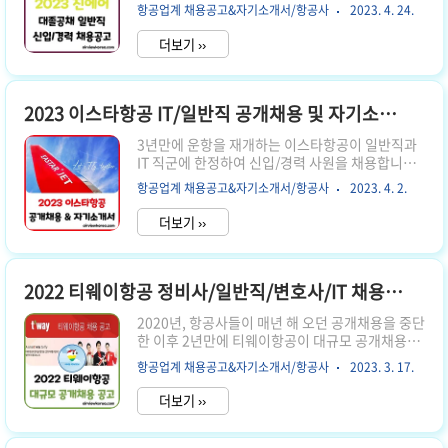
채용을 진행하며, 이번에는 대졸공채 일반직 전형
(품질/안전관리,항공보안 외) : 인크루트 채용 | 접
항공업계 채용공고&자기소개서/항공사
2023. 4. 24.
입니다 대부분 신입을 채용하며, 특정 직군에서만
수기간: 2023.06.30 ~ 2023.07.09 ..
경력직을 채용합니다 아래에서 채용 조건과 자기소
더보기 ››
개서 항목을 자세히 볼 수 있습니다. 1. 서류 접수
기간 4월 12일 ~ 23일 저녁 11시 보통 24시까지
마감인 경우가 많은데, 이번 진에어 채용은 23일 일
요일 저녁 11시(23:00)입니다 마감 직전에 홈페이
2023 이스타항공 IT/일반직 공개채용 및 자기소개서 항목
지가 마비되어 제출이 불가할 수 있으니 미리 제출
3년만에 운항을 재개하는 이스타항공이 일반직과
하시길 권장합니다. 2. 지원 방법 진에어 공식 채용
IT 직군에 한정하여 신입/경력 사원을 채용합니다
홈페이지 지원 진에어 채용 홈페이지 👆 위 공식 채
정비, 승무직 분야는 기존 인력을 먼저 복직시키는
용페이지에서 현재 채용 중이거나 마감된 공고를
항공업계 채용공고&자기소개서/항공사
2023. 4. 2.
것으로 보이며, 하반기에 계획대로 항공기 대수가
확인하고, 지원할 수 있습니다 현재 시간 기준으로
늘어나면 신규 채용을 진행할 것으로 보입니다 그
는 마감되었으..
더보기 ››
럼 이번 이스타항공 채용전형과 자기소개서 항목에
대해 자세히 알려드리겠습니다 1. 서류 접수 기간
2023년 3월 31일 ~ 4월 6일 23시 59분까지 약 일
주일간 접수를 진행하며, 마지막날은 사람이 몰려
2022 티웨이항공 정비사/일반직/변호사/IT 채용공고 & 자기소개서 항목
접수가 어려울 수 있으니 하루 전에 제출하시는 것
2020년, 항공사들이 매년 해 오던 공개채용을 중단
을 추천합니다 2. 지원 방법 인크루트 이스타항공
한 이후 2년만에 티웨이항공이 대규모 공개채용을
채용 페이지 인크루트 이스타항공 2023 공개채용
진행합니다. 객실승무원은 별도 전형으로 진행되
페이지 👆 3. 모집 부문 IT직군 일반직군 정확한 인
항공업계 채용공고&자기소개서/항공사
2023. 3. 17.
며, 항공정비사, 일반직, 변호사, IT 등 나머지 전체
원수는 공개되지 않지만, 경력직 위주로 소수 인원
직군은 같은 전형으로 채용을 진행합니다. 2022년
을 채용할 것..
더보기 ››
티웨이항공 첫 대규모 공채 일정 ⭐️ 서류 접수 기간 :
2022년 7월 21일(목) ~ 8월 1일(월) ⭐️ 서류 합격