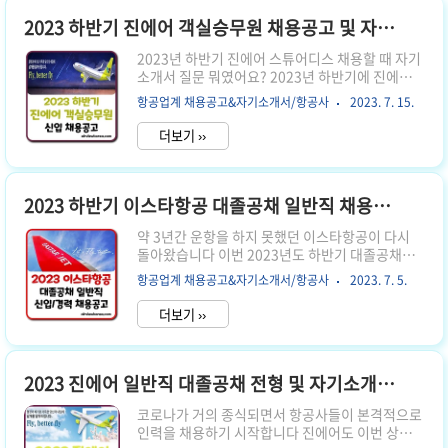
상조업 항공기 유도 견인 수하물 분류 항공기 지원
장비 운용 신입과 경력의 채용 분야의 차이가 있으
2023 하반기 진에어 객실승무원 채용공고 및 자기소개서 항목
며, 두 직군 모두 1자리 수 인원을 채용합니다. 근무
2023년 하반기 진에어 스튜어디스 채용할 때 자기
지는 김포공항으로 동일합니다. 신입사원은 인턴
소개서 질문 뭐였어요? 2023년 하반기에 진에어
으로 1년 근무 후에 정규직으로 전환됩니다. 4. 채
승무원 근무지 어디였어요? 대한항공의 자회사인
용 전형 절차 서류 전형 1차 면접 전형 최종 합격 5.
항공업계 채용공고&자기소개서/항공사
2023. 7. 15.
진에어(JIN AIR)에서 2023년도 하반기 신입 객실
근로조건 정규직 : 수습기간 3개월 계약직 : 6개월
승무원을 채용합니다 특별히 전형에서 변경된 사항
이후..
더보기 ››
은 많지 않습니다 모집 기간이 5일로 짧은 편인데
요, 자기소개서 항목이 궁금하신분들은 하단에서
다운로드받을 수 있습니다 1. 서류 접수 기간 2023
년 7월 10일(월) 13시 30분 ~ 14일(금) 18시 5일
2023 하반기 이스타항공 대졸공채 일반직 채용공고 및 자기소개서 항목
간 서류 접수를 받으며, 기간이 짧은 편입니다 2. 지
약 3년간 운항을 하지 못했던 이스타항공이 다시
원 방법 진에어 공식 채용 홈페이지 지원 진에어 승
돌아왔습니다 이번 2023년도 하반기 대졸공채는
무원 채용 홈페이지 👆 위 공식 페이지에서 지원할
24가지 부문에서 채용합니다 현재 4대의 기체를
수 있습니다 3. 모집 부문 객실승무원 서울 근무 이
항공업계 채용공고&자기소개서/항공사
2023. 7. 5.
운용하고 있지만, 오는 연말까지 10대로 늘려나갈
번에는 전형에서부터 서울 근무로 채용합니다 4...
계획입니다 항공사 일반직 공채를 기다려오신 분들
더보기 ››
은 아래 자세한 내용 참고하세요! 1. 서류 접수 기간
2023년 6월 30일 ~ 7월 9일 23:59까지 10일 월요
일이 되기 전, 일요일밤까지 제출해야 하며 마감시
간 쯤에는 서버 접속이 폭주해서 제출하지 못할 수
2023 진에어 일반직 대졸공채 전형 및 자기소개서 항목
있으니 미리 제출하시기 바랍니다 2. 지원 방법 인
코로나가 거의 종식되면서 항공사들이 본격적으로
크루트 홈페이지 지원 2023 이스타항공 하반기 공
인력을 채용하기 시작합니다 진에어도 이번 상반기
개채용 지원 이스타항공,2023년 하반기 공개채용