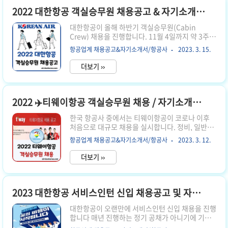
자 발표 : 2022년 8월 5일 금요일 오후 5시 이후 예
정 8월 1일 월요일에 서류 접수를 마감하고, 4일 뒤
2022 대한항공 객실승무원 채용공고 & 자기소개서 항목
인 금요일에 바로 서류합격자를 발표할 예정입니
대한항공이 올해 하반기 객실승무원(Cabin
다. 월요일 몇시까지 접수를 받는지 공지하지 않았
Crew) 채용을 진행합니다. 11월 4일까지 약 3주간
지만, 보통 마지막날에는 지원자들의 접속이 몰리
진행하며, 코로나 이전과 채용 전형에 달라진 점이
기 때문에 홈페이지 접속이 원활하지 않을 수 있습
항공업계 채용공고&자기소개서/항공사
2023. 3. 15.
있으니 참고하시기 바랍니다. 1. 채용 접수 기간
니다. 늦어도 7월 13일, 일요일 저..
2022년 10월 14일(금) ~ 11월 4일(금) 오후 6시까
더보기 ››
지 마지막 날인 4일 금요일은 지원자 접수가 몰려
서 정상적인 접수가 어려울 수 있습니다. 마지막 날
까지 미루지 말고, 늦어도 3일 목요일까지는 최종
지원을 마무리하시길 추천합니다. 2. 대한항공 하
2022 ✈️티웨이항공 객실승무원 채용 / 자기소개서 항목
반기 객실승무원 채용 지원 방법
한국 항공사 중에서는 티웨이항공이 코로나 이후
https://recruit.koreanair.co.kr/ ::: Korean Air
처음으로 대규모 채용을 실시합니다. 정비, 일반직,
Recruiting ::: recruit.koreanair.co.kr 대한항공
IT분야, 변호사, 승무원 등 다양한 분야에서 채용을
채용 관련 공식 홈페이지에서 로그인 후 서류접수
항공업계 채용공고&자기소개서/항공사
2023. 3. 12.
진행하고 있으며, 각 지원 분야마다 응시 자격과 채
하실 ..
용 기간이 다르니 객실승무원 채용을 준비하시는
더보기 ››
분들은 전형을 정확하게 확인하시기 바랍니다.
2022년 7월, 티웨이항공 객실승무원(인턴) 채용
일정 ⭐️ 서류 접수 기간 : 2022년 7월 21일(목) ~ 8
월 1일(월) 채용 접수 기간 8월 1일 월요일까지로
2023 대한항공 서비스인턴 신입 채용공고 및 자기소개서 항목
공지되어 있지만, 구체적인 마감 시간이 기재되어
대한항공이 오랜만에 서비스인턴 신입 채용을 진행
있지 않으므로 마감에 쫒기지 말고 미리 서류제출
합니다 매년 진행하는 정기 공채가 아니기에 기다
완료하시기를 권장합니다. 2022 티웨이항공 인턴
리고 계셨던 분들이 많으셨을 것입니다 매년 하반
객실승무원 응시자격 / 우대사항 / 근무지 ⭐️ 응시자