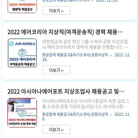
항공업계 채용공고&자기소개서
2022. 11. 20.
니다. 그럼 채용공고 내용과 자기소개서 항목에 대
전형 절차 서류 전형 1차 면접 전형 신체 검사 최종
해 자세히 알려드리겠습니다. 1. 서류 접수 기간
합..
더보기 ››
2022년 10월 14일 ~ 24일 오후 3시 약 10일간 서
류 접수를 받았습니다. 2. 지원 방법 에어프레미아
채용 홈페이지에 지원 에어프레미아 채용 홈페이지
👆 3. 모집 부문 전략 운항 여객 사업 안전 보안 크게
2022 에어코리아 지상직(여객운송직) 경력 채용공고 및 자기소개서 항목
4가지 직무로 채용하며, 직군별로 신입/경력 채용
대한항공과 같은 한진 그룹 소속의 공항 지상조업
인원의 차이가 있습니다. 4. 채용 전형 절차 서류 전
사 에어코리아에서 경력직 채용을 진행합니다. 이
형 면접 전형 (실무 / 임원) 채용 검진 최종 합격 5.
번 채용에서는 인천국제공항에서 근무하는 조건으
근로조건 정규직 6. 채용공고 다운로드 이번 일반
항공업계 채용공고&자기소개서/공항지상직
2022. 11.
로 채용하며, 아래에서 채용 조건과 자기소개서 항
직 채용공고는 마감 전 공식 홈페이지에 게..
18.
목을 자세히 볼 수 있습니다. 1. 서류 접수 기간 경
력직 채용 인원 충원까지 상시 채용 이번 경력직 채
더보기 ››
용은 마감 기한이 없으며, 필요한 인원이 충원될때
까지 상시채용으로 진행합니다. 2. 지원 방법 에어
코리아 공식 채용 홈페이지 지원 에어코리아 채용
2022 아시아나에어포트 지상조업사 채용공고 및 자기소개서 항목
홈페이지 👆 3. 모집 부문 탑승수속 및 여객 운송 서
비스 신입과 경력의 채용 분야의 차이가 있으며, 두
아시아나에어포트는 아시아나항공이 속한 금호그
직군 모두 1자리 수 인원을 채용합니다. 근무지는
룹 소속의 공항 지상조업사입니다. 아시아나항공
김포공항으로 동일합니다. 신입사원은 인턴으로 1
의 항공기 보유 현황에 대해 궁금하신 분들은 아래
년 근무 후에 정규직으로 전환됩니다. 4. 채용 전형
항공업계 채용공고&자기소개서/공항지상직
2022. 11.
글을 참고하시기 바랍니다. 2022 ✈️아시아나항공
절차 서류 전형 면접..
9.
비행기 몇대 있어? 🛩️보유대수 & 기종 총정리 아시
아나항공은 우리나라에서 두 개 뿐인 대형항공사
더보기 ››
(FSC, Full Service Carrier) 중 하나로, 대한항공