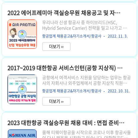
다음으로 규모가 큰 항공사입니다. 3시간 이내의
단거리노선부터 10시간 이상 장거리 노선까지 운
2022 에어프레미아 객실승무원 채용공고 및 자기소개서 항목
airviewkorea.com 항공사를 서포트하는 역할을
하며, 지상조업, 화물조업, 급유조업 분야를 담당하
우리나라 신생 항공사 중 하이브리드(HSC,
고 있습니다. 이번 채용에서는 사무관리직 분야 신
Hybrid Service Carrier) 전략을 밀고 나가고 있는
입, 경력직을 채용합니다. 그럼 이번 아시아나에어
에어프레미아(AIR PREMIA)에서 신입 객실승무원
포트 채용공고와 자기소개서 항목에 대해 자세히
항공업계 채용공고&자기소개서/항공사
2022. 11. 3.
을 채용합니다. 이번 채용에는 경력직을 뽑지 않고,
알려 드..
신입 직원만 채용합니다. 최근 에어프레미아는 미
더보기 ››
국 LA(로스앤젤레스) 직항 운항을 시작했고, 앞으
로도 중장거리 노선을 늘려나갈 계획입니다. 에어
프레미아 현재 운용하고 있는 항공기 현황은 아래
글에서 자세히 볼 수 있습니다. 2022년 ✈️에어프레
2017~2019 대한항공 서비스인턴(공항 지상직) 채용 자기소개서 항목
미아(HSC) 비행기 보유대수 및 기종 🛩️B787 에어
공항에서 여객서비스 지원을 담당하는 업무는 항공
프레미아(Air Premia)는 5시간 이내의 중단거리
사의 자회사나 외주업체에서 공항 지상직 직원을
노선을 운항하는 기존 한국 저가항공사(LCC, Low
채용한 직원이 훨씬 많습니다. 항공사 직원이 아예
Cost Carrier)들과 달리, 장거리용 대형 기종을 도
항공업계 채용공고&자기소개서/항공사
2022. 10. 31.
없는 것은 아닌데요, 대졸공채 일반직 전형으로 채
입하여 기존의 대형항공사(F..
용한 신입 직원들도 인천국제공항에서 주로 현장
더보기 ››
경험을 쌓으며 몇 년간 근무를 합니다. 하지만 이후
에 다른 부서로 옮기는 직종이라 계속 공항에서 근
무하는 것은 아닙니다. 서비스인턴으로 채용한 직
원은 공항 지원 담당을 주 업무로 하는 직군으로 계
2023 대한항공 객실승무원 채용 대비 : 면접 준비 & 자기소개서 항목
속 공항에서 근무합니다. 오늘은 대한항공의 서비
올해 티웨이항공을 시작으로 코로나 이후 항공사들
스인턴 관련 최근 몇년간의 채용 전형에 대해 알려
이 다시 채용을 시작하고 있습니다. 대한항공도