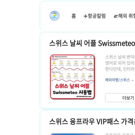
본문 바로가기
홈
✈️항공칼럼
🛫해외 취
스위스 날씨 어플 Swissmete
스위스 날씨 변덕이
영어로 되어 있어
한다던데, 인터라
들은 1000m 
해외여행/스위스
2000m, 300
게 끼는 지역, 
정 구간 티켓을 
더보기 
동적으로 도시를 
스위스 융프라우 VIP패스 가격