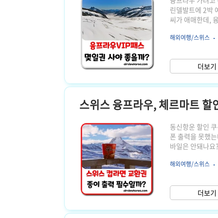
융프라우 가려고 
린델발트에 2박 예
씨가 애매한데, 
때보다 특히 교통
해외여행/스위스
간 동안 무제한으
등 2000m, 
스위스 여행을 계
더보기 
물 시간이 여유로
스위스 융프라우, 체르마트 할인
동신항운 할인 쿠
폰 출력을 못했는
바일은 안돼나요?
공식 총판인 동신
해외여행/스위스
있는 교환권을 받
할까요? 출력한 
쿠폰도 받지 못할까
더보기 
스트해본 결과 그