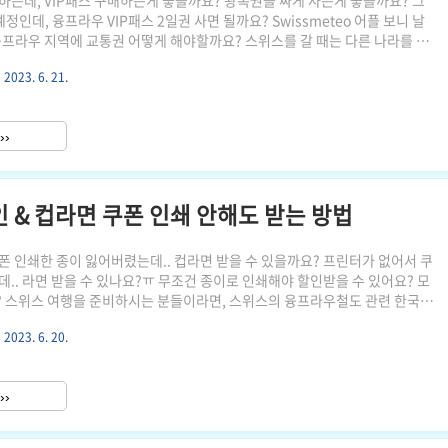
하는데, VIP패스 구매하는게 좋을까요? 왕복권을 싸게 사는게 좋을까요? 그
정인데, 융프라우 VIP패스 2일권 사면 될까요? Swissmeteo 어플 보니 날
융프라우 지역에 교통권 어떻게 해야할까요? 스위스를 갈 때는 다른 나라를 갈
권을 선택할 때 고민을 많이 하게 됩니다 특정 지역에 한정되는 구간권보다 기
2023. 6. 21.
로 사용할 수 있는 교통권이 많이 발달해서 그렇습니다 융프라우, 체르마트
3000m 고지대로 올라가는 산악열차는 별도의 교통권 패스를 구매해야 해서 처음
획하는 분들은 많은 고민이 될 수 있습니다 그린델발트, 융프라우 지역에 머
››
운 분들은 크게 고민없이 VIP패스를 구매하시..
 & 컵라면 쿠폰 인쇄 안해도 받는 방법
폰 인쇄한 종이 잃어버렸는데.. 컵라면 받을 수 있을까요? 프린터가 없어서 쿠
데.. 라면 받을 수 있나요?ㅠ 무조건 종이로 인쇄해야 할인받을 수 있어요? 모
 스위스 여행을 준비하시는 분들이라면, 스위스의 융프라우철도 관련 한국
항운에서 쿠폰을 가져가면 융프라우 VIP패스 할인도 받고 컵라면을 받을 수
2023. 6. 20.
을 수 있다는 걸 알고 계실텐데요 이 쿠폰은 정말 무조건 인쇄해서 가져가야만
종이를 까먹고 안가져가면 정말 할인 없이 비싼 요금을 내고, 엄격하게 컵라면
요? 융프라우 컵라면 쿠폰, 모바일 제시 가능 2023년 6월 기준, 실제로 테
››
냥 핸드폰에 저장된 이미지만 보여줘도 할인 적용..