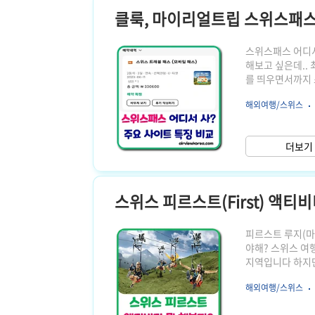
클룩, 마이리얼트립 스위스패스 
스위스패스 어디서
해보고 싶은데..
를 띄우면서까지 
스이지만 대행해주
해외여행/스위스
클룩과 마이리얼트
립에서 각각 스위
인 후기이니 참고
더보기 
패스는 연속권 성인
스위스 피르스트(First) 액티
피르스트 루지(마
야해? 스위스 여
지역입니다 하지만
(FIRST)입니
해외여행/스위스
곤돌라를 타고 이
수 있습니다 미리