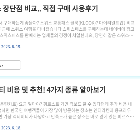
장단점 비교.. 직접 구매 사용후기
 구매하는게 좋을까? 스위스 교통패스 클룩(KLOOK)? 마이리얼트립? 비교
 최근에 스위스 여행을 다녀왔습니다 스위스패스를 구매하는데 네이버에 광고
스위스패스를 판매하는 업체들의 경쟁이 치열한데요, 당연히 같은 스위스패
는 사이트에 따라 가격, 서비스 차이가 있습니다 제가 마지막까지 비교했던
2023. 6. 19.
립 2개 사이트를 비교해보겠습니다 저는 2023년 6월에 클룩과 마이리얼트
스패스를 직접 구매해서 사용했으며, 해당 사이트에 대한 광고가 아닌 주관적
하시기 바랍니다 1. 스위스패스 가격 차이 제가 2023년 6월에 구매한 스위스
››
 2등석 3일권 기준 약 33만원으로 가격 차이는 크게 없었습니다 ..
비티 비용 및 추천! 4가지 종류 알아보기
운틴카트) 요금 얼마야? 휘르스트 가면 킥보드 탈 수 있다던데 추가 비용 내
행하면 한국인 여행객들이 가장 많이 방문하는 장소는 인터라켄과 융프라우
 가장 액티비티가 다양하고 만족도가 높은 장소는 바로 옆에 있는 피르스트
다 4가지 액티비티를 선택적으로 할 수 있는데요, 순서대로 해야하는 게 아니라
2023. 6. 18.
동하면서 원하는 것만 액티비티 시작 전 매표소에서 티켓을 구매해서 이용할
 이용권을 구매할 필요 없이, 해당 액티비티 탑승 전 매표소에서 구매하시면