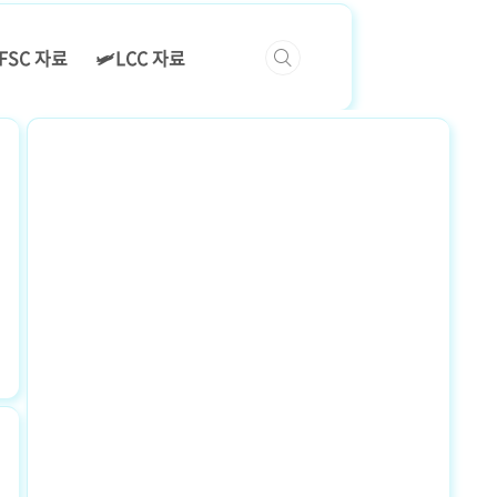
️FSC 자료
🛩️LCC 자료