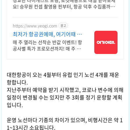
정교한 다이캐스트 모형, 로켓배송으로 내일 받아보세
요! 승무원 컨셉 촬영용 핀부터, 항공 덕후 수집품까지!
빠르게 받아보세요.
https://www.yeogi.com
광고
최저가 항공권예매, 여기어때 매
주 선착순 항공권 반값!
매 주 열리는 선착순 반값 이벤트! 항
공사별 특가 프로모션까지! 매 주 쏟
아지는 다양한 혜택! 앱으로 알림 받
고 똑똑하게 항공권 예매하기
대한항공이 오는 4월부터 유럽 인기 노선 4개를 재운
항합니다.
지난주부터 예약을 받기 시작했고, 코로나 변수에 의해
일정이 변경될 수는 있지만 주 3회를 정기 운항할 계획
입니다.
운영 노선마다 기종의 차이가 있으며, 비행시간은 약 1
1~13시간 소요됩니다.