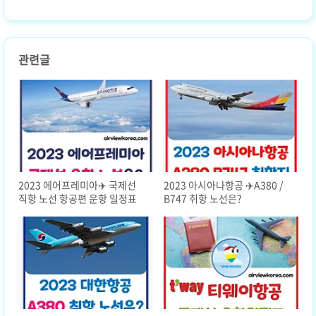
관련글
2023 에어프레미아✈️ 국제선
2023 아시아나항공 ✈️A380 /
직항 노선 항공편 운항 일정표
B747 취항 노선은?