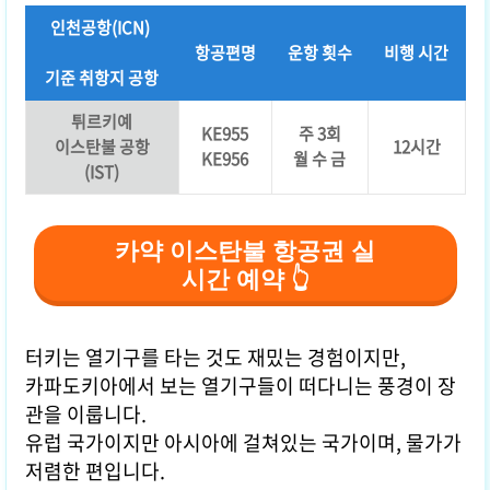
인천공항(ICN)
항공편명
운항 횟수
비행 시간
기준 취항지 공항
튀르키예
KE955
주 3회
이스탄불 공항
12시간
KE956
월 수 금
(IST)
카약 이스탄불 항공권 실
시간 예약 👆
터키는 열기구를 타는 것도 재밌는 경험이지만,
카파도키아에서 보는 열기구들이 떠다니는 풍경이 장
관을 이룹니다.
유럽 국가이지만 아시아에 걸쳐있는 국가이며, 물가가
저렴한 편입니다.