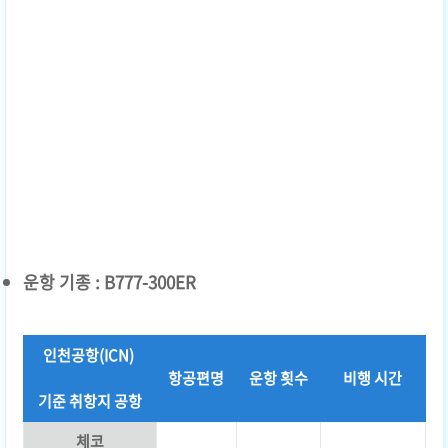
운항 기종 : B777-300ER
인천공항(ICN)
항공편명
운항 횟수
비행 시간
기준 취항지 공항
체코