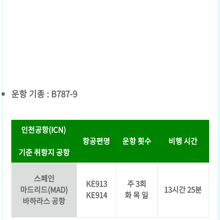
운항 기종 : B787-9
인천공항(ICN)
항공편명
운항 횟수
비행 시간
기준 취항지 공항
스페인
KE913
주 3회
마드리드(MAD)
13시간 25분
KE914
화 목 일
바하라스 공항