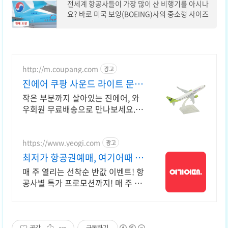
전세계 항공사들이 가장 많이 산 비행기를 아시나
요? 바로 미국 보잉(BOEING)사의 중소형 사이즈
기체, BOEING B737 기종입니다. 보잉 B737은 1
967년, 1세대 B737을 시작으로 현재 4세대 B73
7 MAX 기종을 항공
http://m.coupang.com
광고
진에어 쿠팡 사운드 라이트 문 열
림까지
작은 부분까지 살아있는 진에어, 와
우회원 무료배송으로 만나보세요. 수
집가도 만족할 정교함! 디테일한 모
형을 쿠팡에서 지금 바로 확인하세
요.
https://www.yeogi.com
광고
최저가 항공권예매, 여기어때 매
주 선착순 항공권 반값!
매 주 열리는 선착순 반값 이벤트! 항
공사별 특가 프로모션까지! 매 주 쏟
아지는 다양한 혜택! 앱으로 알림 받
고 똑똑하게 항공권 예매하기
공감
구독하기